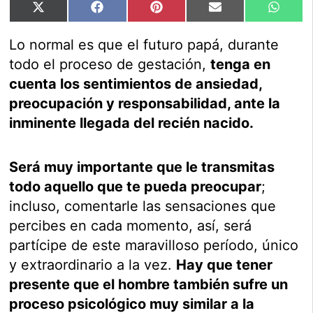
Compartir
Compartir
Compartir
Compartir
Compar
X
Facebook
Pinterest
Email
Whats
en
en
en
en
en
(Twitter)
Lo normal es que el futuro papá, durante
todo el proceso de gestación,
tenga en
cuenta los sentimientos de ansiedad,
preocupación y responsabilidad, ante la
inminente llegada del recién nacido.
Será muy importante que le transmitas
todo aquello que te pueda preocupar
;
incluso, comentarle las sensaciones que
percibes en cada momento, así, será
partícipe de este maravilloso período, único
y extraordinario a la vez.
Hay que tener
presente que el hombre también sufre un
proceso psicológico muy similar a la