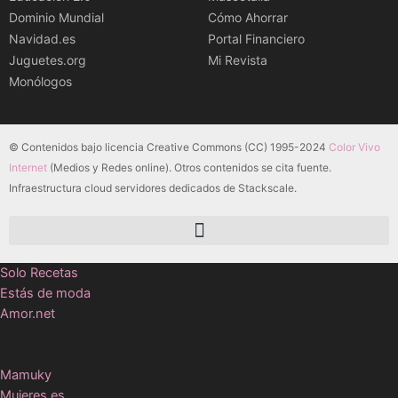
Dominio Mundial
Cómo Ahorrar
Navidad.es
Portal Financiero
Juguetes.org
Mi Revista
Monólogos
© Contenidos bajo licencia Creative Commons (CC) 1995-2024
Color Vivo
Internet
(Medios y Redes online). Otros contenidos se cita fuente.
Infraestructura cloud servidores dedicados de Stackscale.
Solo Recetas
Estás de moda
Amor.net
Mamuky
Mujeres.es