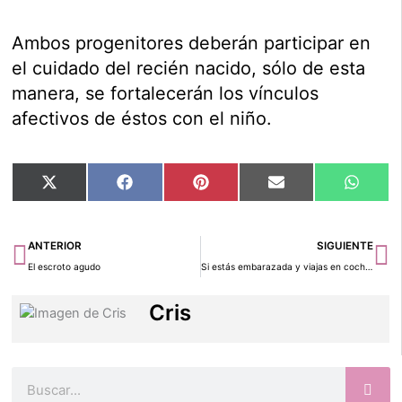
Ambos progenitores deberán participar en
el cuidado del recién nacido, sólo de esta
manera, se fortalecerán los vínculos
afectivos de éstos con el niño.
Compartir
Compartir
Compartir
Compartir
Compar
X
Facebook
Pinterest
Email
Whats
en
en
en
en
en
(Twitter)
Ant
Si
ANTERIOR
SIGUIENTE
El escroto agudo
Si estás embarazada y viajas en coche…
Cris
Buscar