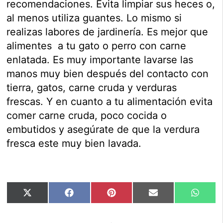
recomendaciones. Evita limpiar sus heces o,
al menos utiliza guantes. Lo mismo si
realizas labores de jardinería. Es mejor que
alimentes a tu gato o perro con carne
enlatada. Es muy importante lavarse las
manos muy bien después del contacto con
tierra, gatos, carne cruda y verduras
frescas. Y en cuanto a tu alimentación evita
comer carne cruda, poco cocida o
embutidos y asegúrate de que la verdura
fresca este muy bien lavada.
Compartir
Compartir
Compartir
Compartir
Compar
X
Facebook
Pinterest
Email
Whats
en
en
en
en
en
(Twitter)