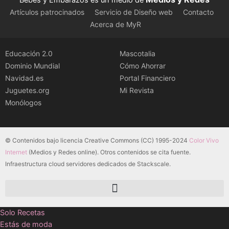
Bebés y Embarazos es un medio de
Artículos patrocinados
Servicio de Diseño web
Contacto
Acerca de MyR
Educación 2.0
Mascotalia
Dominio Mundial
Cómo Ahorrar
Navidad.es
Portal Financiero
Juguetes.org
Mi Revista
Monólogos
© Contenidos bajo licencia Creative Commons (CC) 1995-2024
Color Vivo
Internet
(Medios y Redes online). Otros contenidos se cita fuente.
Infraestructura cloud servidores dedicados de Stackscale.
Solo Recetas
Estás de moda