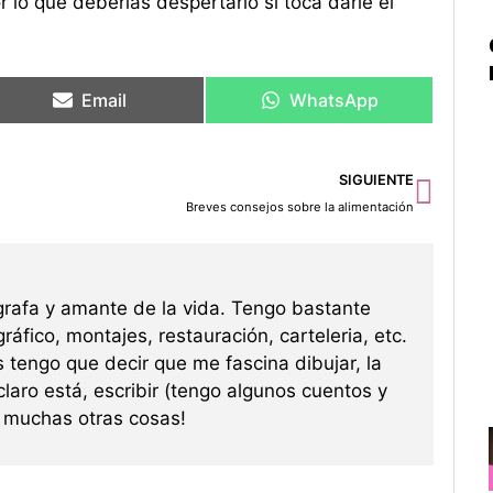
 lo que deberías despertarlo si toca darle el
Email
WhatsApp
Sigu
SIGUIENTE
Breves consejos sobre la alimentación
grafa y amante de la vida. Tengo bastante
ráfico, montajes, restauración, carteleria, etc.
s tengo que decir que me fascina dibujar, la
 claro está, escribir (tengo algunos cuentos y
re muchas otras cosas!