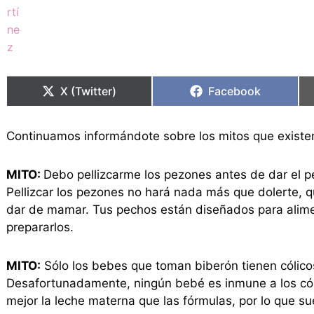
Compartir
Compartir
Compartir
Compartir
en
en
en
en
X (Twitter)
Facebook
Continuamos informándote sobre los mitos que existe
MITO:
Debo pellizcarme los pezones antes de dar el p
Pellizcar los pezones no hará nada más que dolerte, 
dar de mamar. Tus pechos están diseñados para alimen
prepararlos.
MITO:
Sólo los bebes que toman biberón tienen cólico
Desafortunadamente, ningún bebé es inmune a los cóli
mejor la leche materna que las fórmulas, por lo que 