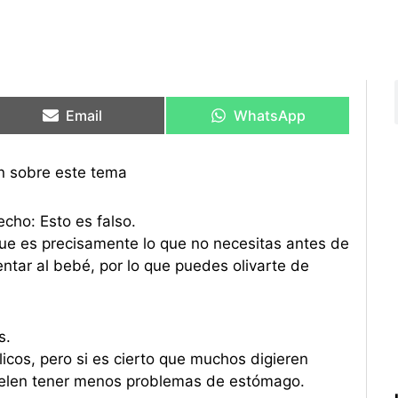
Compartir
Compartir
Compartir
Compartir
en
en
en
en
Email
WhatsApp
n sobre este tema
echo: Esto es falso.
que es precisamente lo que no necesitas antes de
tar al bebé, por lo que puedes olivarte de
s.
cos, pero si es cierto que muchos digieren
suelen tener menos problemas de estómago.