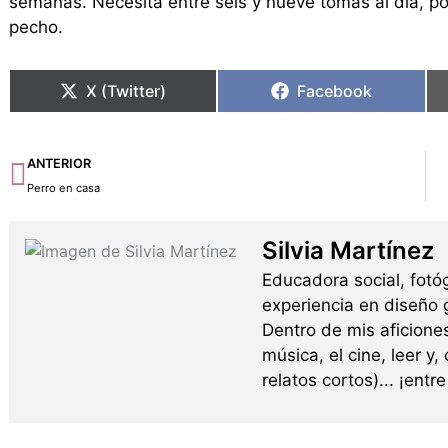
semanas. Necesita entre seis y nueve tomas al día, por
pecho.
X (Twitter)
Facebook
Ant
ANTERIOR
Perro en casa
Silvia Martínez
Educadora social, fotó
experiencia en diseño g
Dentro de mis aficione
música, el cine, leer y,
relatos cortos)... ¡ent