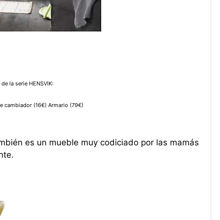
A de la serie HENSVIK:
de cambiador (16€) Armario (79€)
mbién es un mueble muy codiciado por las mamás
nte.