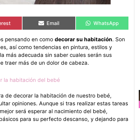
artir
artir
Compartir
Compartir
Compartir
Compartir
en
en
en
en
erest
Email
WhatsApp
mos pensando en como
decorar su habitación
. Son
es, así como tendencias en pintura, estilos y
 la más adecuada sin saber cuales serán sus
e traer más de un dolor de cabeza.
r la habitación del bebé
ra de decorar la habitación de nuestro bebé,
tar opiniones. Aunque si tras realizar estas tareas
o mejor será esperar al nacimiento del bebé,
ásicos para su perfecto descanso, y dejando para