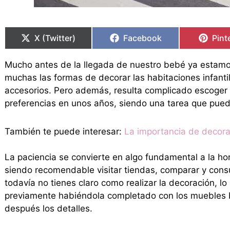
Compartir
Compartir
Compartir
Compartir
Comp
Comp
en
en
en
en
en
en
X (Twitter)
Facebook
Pint
Mucho antes de la llegada de nuestro bebé ya esta
muchas las formas de decorar las habitaciones infantil
accesorios. Pero además, resulta complicado escoger
preferencias en unos años, siendo una tarea que pued
También te puede interesar:
La importancia de decora
La paciencia se convierte en algo fundamental a la ho
siendo recomendable visitar tiendas, comparar y consul
todavía no tienes claro como realizar la decoración, l
previamente habiéndola completado con los muebles b
después los detalles.