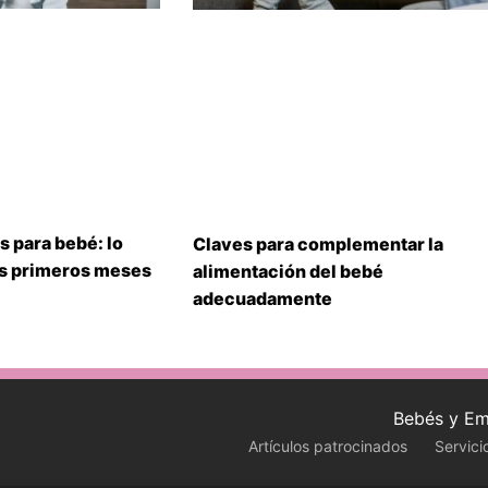
s para bebé: lo
Claves para complementar la
us primeros meses
alimentación del bebé
adecuadamente
Bebés y Em
Artículos patrocinados
Servici