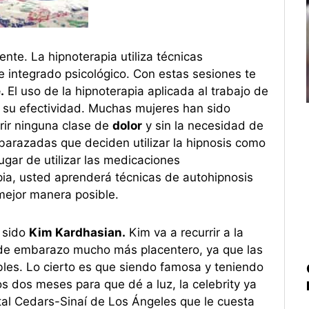
ente. La hipnoterapia utiliza técnicas
 integrado psicológico. Con estas sesiones te
.
El uso de la hipnoterapia aplicada al trabajo de
 su efectividad. Muchas mujeres han sido
frir ninguna clase de
dolor
y sin la necesidad de
barazadas que deciden utilizar la hipnosis como
lugar de utilizar las medicaciones
pia, usted aprenderá técnicas de autohipnosis
 mejor manera posible.
a sido
Kim Kardhasian.
Kim va a recurrir a la
 de embarazo mucho más placentero, ya que las
bles. Lo cierto es que siendo famosa y teniendo
 dos meses para que dé a luz, la celebrity ya
ital Cedars-Sinaí de Los Ángeles que le cuesta