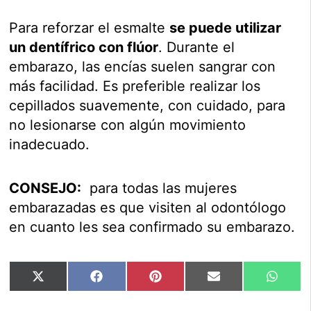
Para reforzar el esmalte
se puede utilizar
un dentífrico con flúor
. Durante el
embarazo, las encías suelen sangrar con
más facilidad. Es preferible realizar los
cepillados suavemente, con cuidado, para
no lesionarse con algún movimiento
inadecuado.
CONSEJO:
para todas las mujeres
embarazadas es que visiten al odontólogo
en cuanto les sea confirmado su embarazo.
Compartir
Compartir
Compartir
Compartir
Compar
X
Facebook
Pinterest
Email
Whats
en
en
en
en
en
(Twitter)