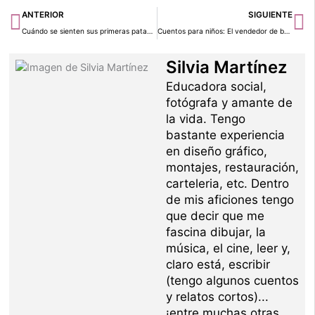
Ant
Si
ANTERIOR
SIGUIENTE
Cuándo se sienten sus primeras pataditas
Cuentos para niños: El vendedor de botones
Silvia Martínez
Educadora social,
fotógrafa y amante de
la vida. Tengo
bastante experiencia
en diseño gráfico,
montajes, restauración,
carteleria, etc. Dentro
de mis aficiones tengo
que decir que me
fascina dibujar, la
música, el cine, leer y,
claro está, escribir
(tengo algunos cuentos
y relatos cortos)...
¡entre muchas otras