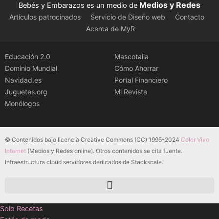
Medios y Redes
Bebés y Embarazos es un medio de
Artículos patrocinados
Servicio de Diseño web
Contacto
Acerca de MyR
Educación 2.0
Mascotalia
Dominio Mundial
Cómo Ahorrar
Navidad.es
Portal Financiero
Juguetes.org
Mi Revista
Monólogos
© Contenidos bajo licencia Creative Commons (CC) 1995-2024
Color Vivo
Internet
(Medios y Redes online). Otros contenidos se cita fuente.
Infraestructura cloud servidores dedicados de Stackscale.
Solo Recetas