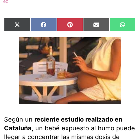
Compartir
Compartir
Compartir
Compartir
Compar
X
Facebook
Pinterest
Email
Whats
en
en
en
en
en
(Twitter)
Según un
reciente estudio realizado en
Cataluña,
un bebé expuesto al humo puede
llegar a concentrar las mismas dosis de