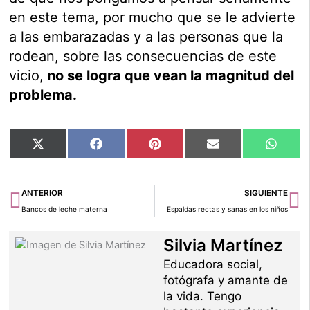
en este tema, por mucho que se le advierte
a las embarazadas y a las personas que la
rodean, sobre las consecuencias de este
vicio,
no se logra que vean la magnitud del
problema.
Compartir
Compartir
Compartir
Compartir
Compar
X
Facebook
Pinterest
Email
Whats
en
en
en
en
en
(Twitter)
Ant
Si
ANTERIOR
SIGUIENTE
Bancos de leche materna
Espaldas rectas y sanas en los niños
Silvia Martínez
Educadora social,
fotógrafa y amante de
la vida. Tengo