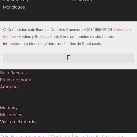
Monólogos
© Contenidos bajo licencia Creative Commons (CC) 1995-2024
Color Vivo
Internet
(Medios y Redes online). Otros contenidos se cita fuente.
Infraestructura cloud servidores dedicados de Stackscale.
Solo Recetas
Estás de moda
Amor.net
Mamuky
Mujeres.es
Vivir en el mundo
Artículos patrocinados
|
Contacto
|
Aviso Legal
|
Política de