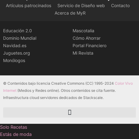
Artículos patrocinados
Servicio de Diseño web
Contacto
Acerca de MyR
Educación 2.0
Mascotalia
Dominio Mundial
Cómo Ahorrar
Navidad.es
Portal Financiero
Juguetes.org
Mi Revista
Monólogos
© Contenidos bajo licencia Creative Commons (CC) 1995-2024
Color Vivo
Internet
(Medios y Redes online). Otros contenidos se cita fuente.
Infraestructura cloud servidores dedicados de Stackscale.
Solo Recetas
Estás de moda