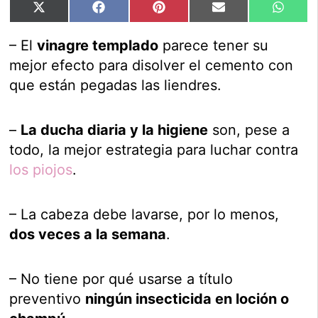
Compartir
Compartir
Compartir
Compartir
Compar
X
Facebook
Pinterest
Email
Whats
en
en
en
en
en
(Twitter)
– El
vinagre templado
parece tener su
mejor efecto para disolver el cemento con
que están pegadas las liendres.
–
La ducha diaria y la higiene
son, pese a
todo, la mejor estrategia para luchar contra
los piojos
.
– La cabeza debe lavarse, por lo menos,
dos veces a la semana
.
– No tiene por qué usarse a título
preventivo
ningún insecticida en loción o