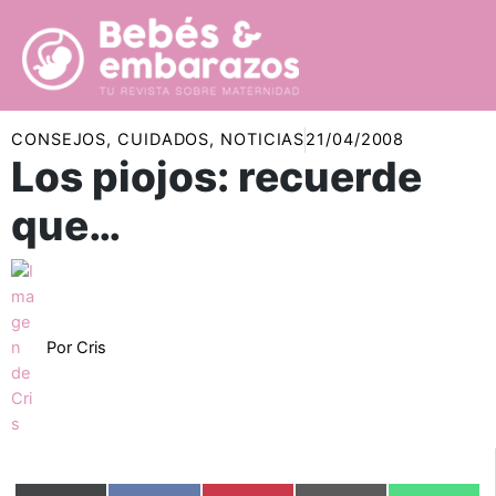
Ir
al
contenido
CONSEJOS
,
CUIDADOS
,
NOTICIAS
21/04/2008
Los piojos: recuerde
que…
Por
Cris