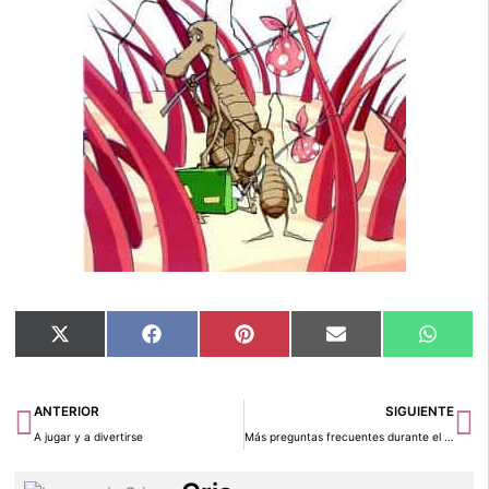
Compartir
Compartir
Compartir
Compartir
Compar
X
Facebook
Pinterest
Email
Whats
en
en
en
en
en
(Twitter)
Ant
Si
ANTERIOR
SIGUIENTE
A jugar y a divertirse
Más preguntas frecuentes durante el embarazo