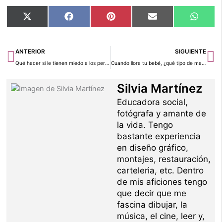
Compartir
Compartir
Compartir
Compartir
Compar
X
Facebook
Pinterest
Email
Whats
en
en
en
en
en
(Twitter)
Ant
Si
ANTERIOR
SIGUIENTE
Qué hacer si le tienen miedo a los perros
Cuando llora tu bebé, ¿qué tipo de mamá eres?
Silvia Martínez
Educadora social,
fotógrafa y amante de
la vida. Tengo
bastante experiencia
en diseño gráfico,
montajes, restauración,
carteleria, etc. Dentro
de mis aficiones tengo
que decir que me
fascina dibujar, la
música, el cine, leer y,