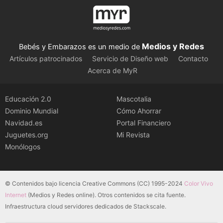
Medios y Redes
Bebés y Embarazos es un medio de
Artículos patrocinados
Servicio de Diseño web
Contacto
Acerca de MyR
Educación 2.0
Mascotalia
Dominio Mundial
Cómo Ahorrar
Navidad.es
Portal Financiero
Juguetes.org
Mi Revista
Monólogos
© Contenidos bajo licencia Creative Commons (CC) 1995-2024
Color Vivo
Internet
(Medios y Redes online). Otros contenidos se cita fuente.
Infraestructura cloud servidores dedicados de Stackscale.