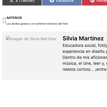
X (Twitter)
Facebook
Pinte
Ant
ANTERIOR
Los ácidos grasos y el sistema nervioso del feto
Silvia Martínez
Educadora social, fotó
experiencia en diseño g
Dentro de mis aficione
música, el cine, leer y,
relatos cortos)... ¡ent