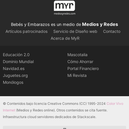
Medios y Redes
Bebés y Embarazos es un medio de
Artículos patrocinados
Servicio de Diseño web
Contacto
Acerca de MyR
Educación 2.0
Mascotalia
Dominio Mundial
Cómo Ahorrar
Navidad.es
Portal Financiero
Juguetes.org
Mi Revista
Monólogos
© Contenidos bajo licencia Creative Commons (CC) 1995-2024
Color Vivo
Internet
(Medios y Redes online). Otros contenidos se cita fuente.
Infraestructura cloud servidores dedicados de Stackscale.