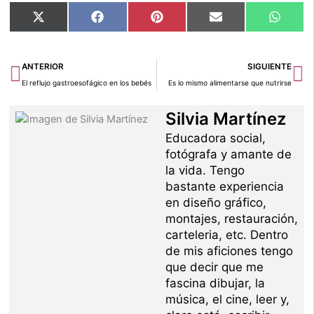
Compartir
Compartir
Compartir
Compartir
Compar
X
Facebook
Pinterest
Email
Whats
en
en
en
en
en
(Twitter)
Ant
Si
ANTERIOR
SIGUIENTE
El reflujo gastroesofágico en los bebés
Es lo mismo alimentarse que nutrirse
Silvia Martínez
Educadora social,
fotógrafa y amante de
la vida. Tengo
bastante experiencia
en diseño gráfico,
montajes, restauración,
carteleria, etc. Dentro
de mis aficiones tengo
que decir que me
fascina dibujar, la
música, el cine, leer y,