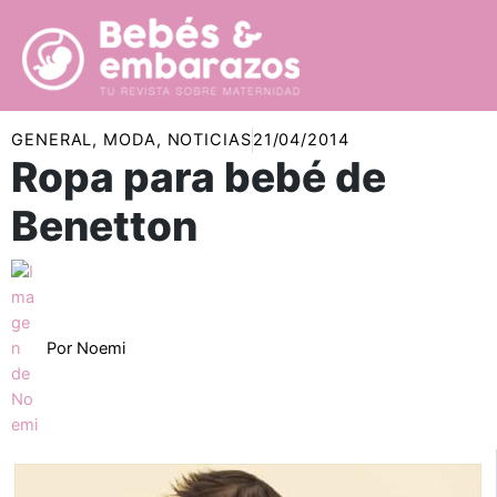
Ir
al
contenido
GENERAL
,
MODA
,
NOTICIAS
21/04/2014
Ropa para bebé de
Benetton
Por
Noemi