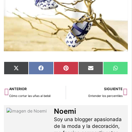
Compartir
Compartir
Compartir
Compartir
Compar
X
Facebook
Pinterest
Email
Whats
en
en
en
en
en
(Twitter)
Ant
Si
ANTERIOR
SIGUIENTE
Cómo cortar las uñas al bebé
Entender los percentiles
Noemi
Soy una blogger apasionada
de la moda y la decoración,