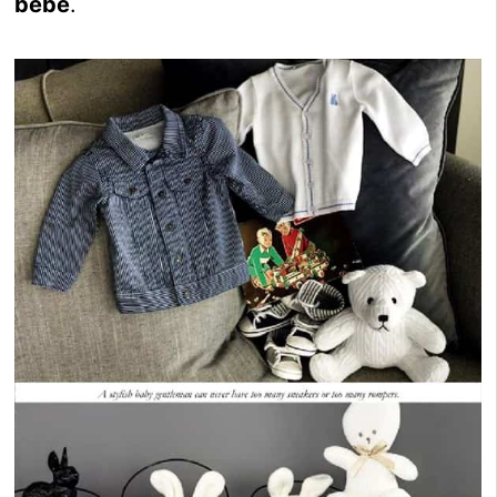
bebé
.