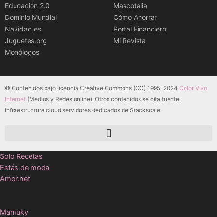
Educación 2.0
Mascotalia
Dominio Mundial
Cómo Ahorrar
Navidad.es
Portal Financiero
Juguetes.org
Mi Revista
Monólogos
© Contenidos bajo licencia Creative Commons (CC) 1995-2024
Color Vivo
Internet
(Medios y Redes online). Otros contenidos se cita fuente.
Infraestructura cloud servidores dedicados de Stackscale.
Solo Recetas
Estás de moda
Amor.net
Mamuky