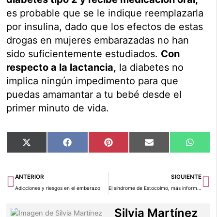
es probable que se le indique reemplazarla
por insulina, dado que los efectos de estas
drogas en mujeres embarazadas no han
sido suficientemente estudiados.
Con
respecto a la lactancia,
la diabetes no
implica ningún impedimento para que
puedas amamantar a tu bebé desde el
primer minuto de vida.
Compartir
Compartir
Compartir
Compartir
Compar
X
Facebook
Pinterest
Email
Whats
en
en
en
en
en
(Twitter)
Ant
Si
ANTERIOR
SIGUIENTE
Adicciones y riesgos en el embarazo
El síndrome de Estocolmo, más información
Silvia Martínez