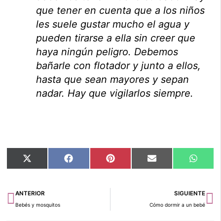
que tener en cuenta que a los niños
les suele gustar mucho el agua y
pueden tirarse a ella sin creer que
haya ningún peligro. Debemos
bañarle con flotador y junto a ellos,
hasta que sean mayores y sepan
nadar. Hay que vigilarlos siempre.
Compartir
Compartir
Compartir
Compartir
Compar
X
Facebook
Pinterest
Email
Whats
en
en
en
en
en
(Twitter)
Ant
Si
ANTERIOR
SIGUIENTE
Bebés y mosquitos
Cómo dormir a un bebé