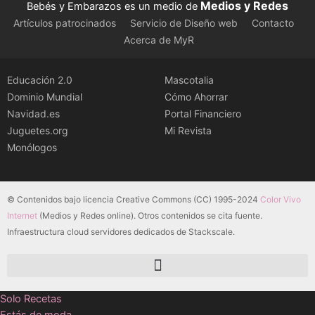
Medios y Redes
Bebés y Embarazos es un medio de
Artículos patrocinados
Servicio de Diseño web
Contacto
Acerca de MyR
Educación 2.0
Mascotalia
Dominio Mundial
Cómo Ahorrar
Navidad.es
Portal Financiero
Juguetes.org
Mi Revista
Monólogos
© Contenidos bajo licencia Creative Commons (CC) 1995-2024
Color Vivo
Internet
(Medios y Redes online). Otros contenidos se cita fuente.
Infraestructura cloud servidores dedicados de Stackscale.
Solo Recetas