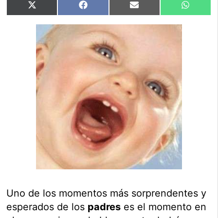
Compartir
Compartir
Compartir
Compart
X
Facebook
Email
WhatsA
en
en
en
en
(Twitter)
Uno de los momentos más sorprendentes y
esperados de los
padres
es el momento en