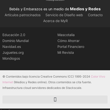
Medios y Redes
Bebés y Embarazos es un medio de
Artículos patrocinados
Servicio de Diseño web
Contacto
Acerca de MyR
Educación 2.0
Mascotalia
Dominio Mundial
Cómo Ahorrar
Navidad.es
Portal Financiero
Juguetes.org
Mi Revista
Monólogos
© Contenidos bajo licencia Creative Commons (CC) 1995-2024
Color Vivo
Internet
(Medios y Redes online). Otros contenidos se cita fuente.
Infraestructura cloud servidores dedicados de Stackscale.