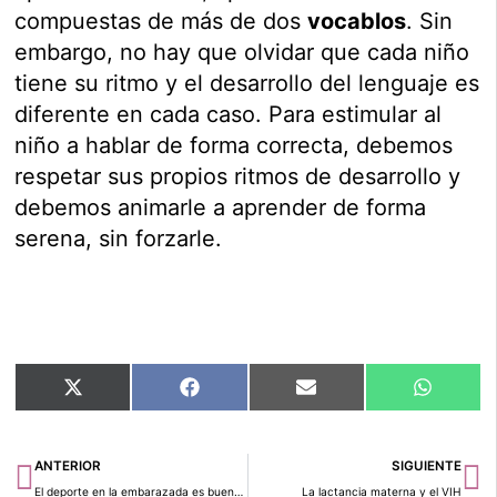
compuestas de más de dos
vocablos
. Sin
embargo, no hay que olvidar que cada niño
tiene su ritmo y el desarrollo del lenguaje es
diferente en cada caso. Para estimular al
niño a hablar de forma correcta, debemos
respetar sus propios ritmos de desarrollo y
debemos animarle a aprender de forma
serena, sin forzarle.
Compartir
Compartir
Compartir
Compart
X
Facebook
Email
WhatsA
en
en
en
en
(Twitter)
Ant
Si
ANTERIOR
SIGUIENTE
El deporte en la embarazada es bueno para el bebé
La lactancia materna y el VIH