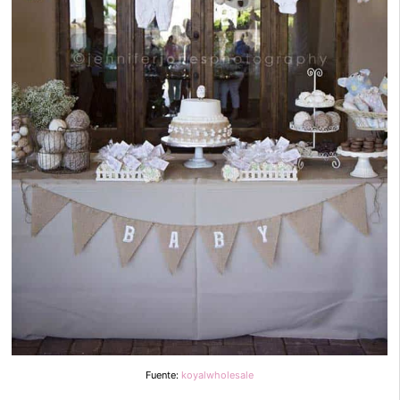
Fuente:
koyalwholesale