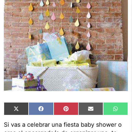
Compartir
Compartir
Compartir
Compartir
Compar
X
Facebook
Pinterest
Email
Whats
en
en
en
en
en
(Twitter)
Si vas a celebrar una fiesta baby shower o