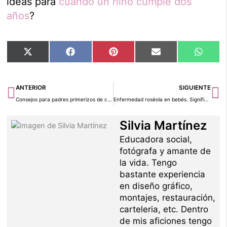
ideas para
cuando un niño cumple dos
años
?
Compartir
Compartir
Compartir
Compartir
Compar
X
Facebook
Pinterest
Email
Whats
en
en
en
en
en
(Twitter)
Ant
Si
ANTERIOR
SIGUIENTE
Consejos para padres primerizos de cara al bebé de 1 año de edad
Enfermedad roséola en bebés. Significado, sintomatología y curación
Silvia Martínez
Educadora social,
fotógrafa y amante de
la vida. Tengo
bastante experiencia
en diseño gráfico,
montajes, restauración,
carteleria, etc. Dentro
de mis aficiones tengo