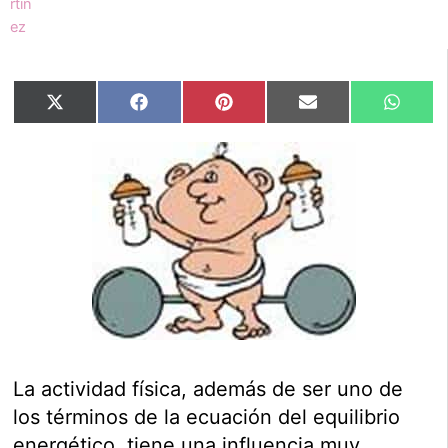
Compartir
Compartir
Compartir
Compartir
Compar
X
Facebook
Pinterest
Email
Whats
en
en
en
en
en
(Twitter)
La actividad física, además de ser uno de
los términos de la ecuación del equilibrio
energético, tiene una influencia muy