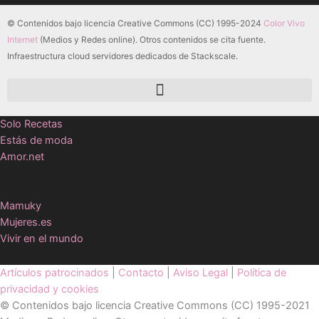
© Contenidos bajo licencia Creative Commons (CC) 1995-2024
Color Vivo
Internet
(Medios y Redes online). Otros contenidos se cita fuente.
Infraestructura cloud servidores dedicados de Stackscale.
Solo Recetas
Estás de moda
Amor.net
Mamuky
Mujeres.es
Vivir en el mundo
Artículos patrocinados
|
Contacto
|
Aviso Legal
|
Política de
privacidad y cookies
© Contenidos bajo licencia Creative Commons (CC) 1995-2021