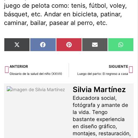
juego de pelota como: tenis, fútbol, voley,
básquet, etc. Andar en bicicleta, patinar,
caminar, bailar, pasear al perro, etc.
Compartir
Compartir
Compartir
Compartir
Compar
X
Facebook
Pinterest
Email
Whats
en
en
en
en
en
(Twitter)
Ant
Si
ANTERIOR
SIGUIENTE
Glosario de la salud del niño (XXVII)
Luego del parto: El regreso a casa
Silvia Martínez
Educadora social,
fotógrafa y amante de
la vida. Tengo
bastante experiencia
en diseño gráfico,
montajes, restauración,