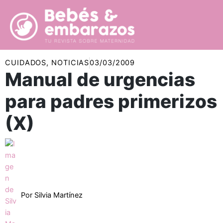
Ir
al
contenido
CUIDADOS
,
NOTICIAS
03/03/2009
Manual de urgencias
para padres primerizos
(X)
Por
Silvia Martínez