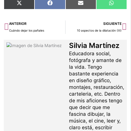
Compartir
Compartir
Compartir
Compart
X
Facebook
Email
WhatsA
en
en
en
en
(Twitter)
Ant
Si
ANTERIOR
SIGUIENTE
Cuándo dejar los pañales
10 aspectos de la dilatación (III)
Silvia Martínez
Educadora social,
fotógrafa y amante de
la vida. Tengo
bastante experiencia
en diseño gráfico,
montajes, restauración,
carteleria, etc. Dentro
de mis aficiones tengo
que decir que me
fascina dibujar, la
música, el cine, leer y,
claro está, escribir