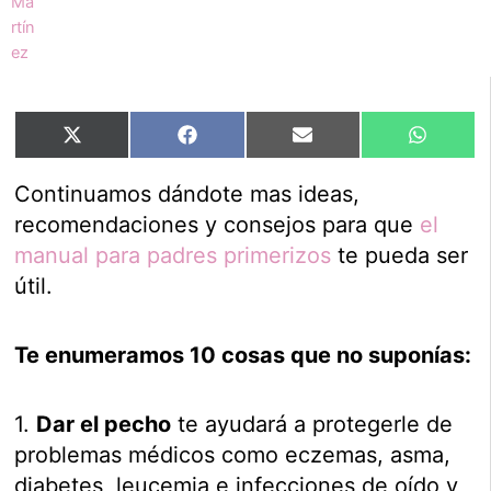
Compartir
Compartir
Compartir
Compart
X
Facebook
Email
WhatsA
en
en
en
en
(Twitter)
Continuamos dándote mas ideas,
recomendaciones y consejos para que
el
manual para padres primerizos
te pueda ser
útil.
Te enumeramos 10 cosas que no suponías:
1.
Dar el pecho
te ayudará a protegerle de
problemas médicos como eczemas, asma,
diabetes, leucemia e infecciones de oído y