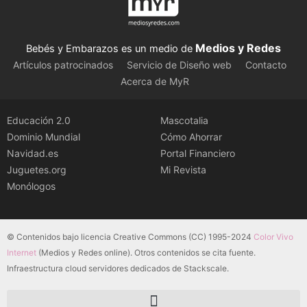
Medios y Redes
Bebés y Embarazos es un medio de
Artículos patrocinados
Servicio de Diseño web
Contacto
Acerca de MyR
Educación 2.0
Mascotalia
Dominio Mundial
Cómo Ahorrar
Navidad.es
Portal Financiero
Juguetes.org
Mi Revista
Monólogos
© Contenidos bajo licencia Creative Commons (CC) 1995-2024
Color Vivo
Internet
(Medios y Redes online). Otros contenidos se cita fuente.
Infraestructura cloud servidores dedicados de Stackscale.