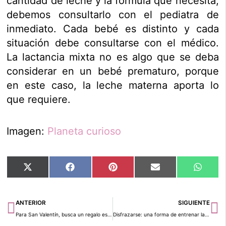
cantidad de leche y la fórmula que necesita,
debemos consultarlo con el pediatra de
inmediato. Cada bebé es distinto y cada
situación debe consultarse con el médico.
La lactancia mixta no es algo que se deba
considerar en un bebé prematuro, porque
en este caso, la leche materna aporta lo
que requiere.
Imagen:
Planeta curioso
Compartir
Compartir
Compartir
Compartir
Compar
X
Facebook
Pinterest
Email
Whats
en
en
en
en
en
(Twitter)
Ant
Si
ANTERIOR
SIGUIENTE
Para San Valentín, busca un regalo especial
Disfrazarse: una forma de entrenar la empatía y mucho más