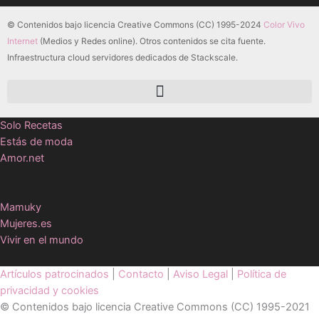
© Contenidos bajo licencia Creative Commons (CC) 1995-2024
Color Vivo
Internet
(Medios y Redes online). Otros contenidos se cita fuente.
Infraestructura cloud servidores dedicados de Stackscale.
Solo Recetas
Estás de moda
Amor.net
Mamuky
Mujeres.es
Vivir en el mundo
Artículos patrocinados
|
Contacto
|
Aviso Legal
|
Política de
privacidad y cookies
© Contenidos bajo licencia Creative Commons (CC) 1995-2021