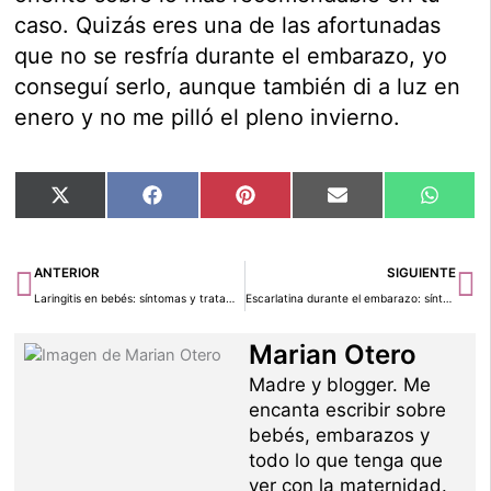
caso. Quizás eres una de las afortunadas
que no se resfría durante el embarazo, yo
conseguí serlo, aunque también di a luz en
enero y no me pilló el pleno invierno.
Compartir
Compartir
Compartir
Compartir
Compar
X
Facebook
Pinterest
Email
Whats
en
en
en
en
en
(Twitter)
Ant
Si
ANTERIOR
SIGUIENTE
Laringitis en bebés: síntomas y tratamientos
Escarlatina durante el embarazo: síntomas y tratamiento
Marian Otero
Madre y blogger. Me
encanta escribir sobre
bebés, embarazos y
todo lo que tenga que
ver con la maternidad.