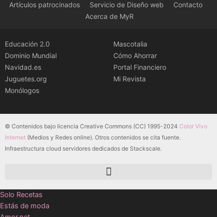
Artículos patrocinados
Servicio de Diseño web
Contacto
Acerca de MyR
Educación 2.0
Mascotalia
Dominio Mundial
Cómo Ahorrar
Navidad.es
Portal Financiero
Juguetes.org
Mi Revista
Monólogos
© Contenidos bajo licencia Creative Commons (CC) 1995-2024
Color Vivo
Internet
(Medios y Redes online). Otros contenidos se cita fuente.
Infraestructura cloud servidores dedicados de Stackscale.
Solo Recetas
Estás de moda