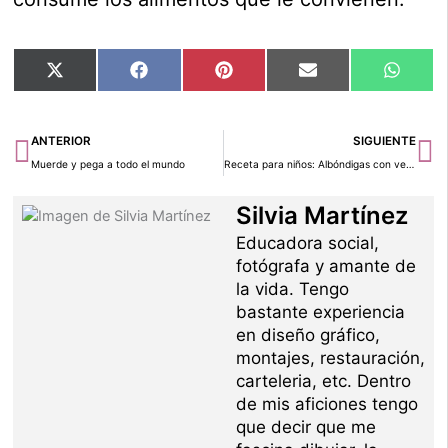
Compartir
Compartir
Compartir
Compartir
Compar
X
Facebook
Pinterest
Email
Whats
en
en
en
en
en
(Twitter)
Ant
Si
ANTERIOR
SIGUIENTE
Muerde y pega a todo el mundo
Receta para niños: Albóndigas con verduritas
Silvia Martínez
Educadora social,
fotógrafa y amante de
la vida. Tengo
bastante experiencia
en diseño gráfico,
montajes, restauración,
carteleria, etc. Dentro
de mis aficiones tengo
que decir que me