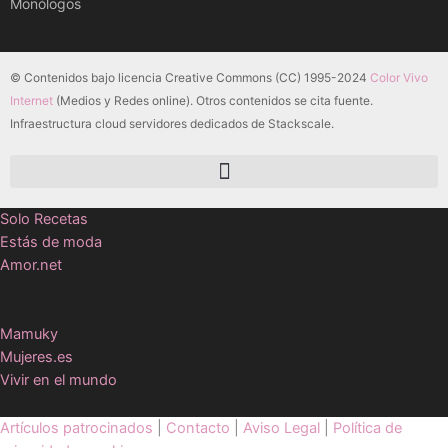
Monólogos
© Contenidos bajo licencia Creative Commons (CC) 1995-2024
Color Vivo
Internet
(Medios y Redes online). Otros contenidos se cita fuente.
Infraestructura cloud servidores dedicados de Stackscale.
Solo Recetas
Estás de moda
Amor.net
Mamuky
Mujeres.es
Vivir en el mundo
Artículos patrocinados
|
Contacto
|
Aviso Legal
|
Política de