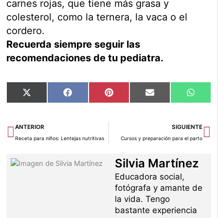
carnes rojas, que tiene más grasa y
colesterol, como la ternera, la vaca o el
cordero.
Recuerda siempre seguir las
recomendaciones de tu pediatra.
Compartir
Compartir
Compartir
Compartir
Compar
X
Facebook
Pinterest
Email
Whats
en
en
en
en
en
(Twitter)
Ant
Si
ANTERIOR
SIGUIENTE
Receta para niños: Lentejas nutritivas
Cursos y preparación para el parto
Silvia Martínez
Educadora social,
fotógrafa y amante de
la vida. Tengo
bastante experiencia