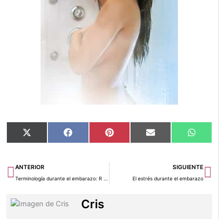
Compartir
Compartir
Compartir
Compartir
Compar
X
Facebook
Pinterest
Email
Whats
en
en
en
en
en
(Twitter)
Ant
Si
ANTERIOR
SIGUIENTE
Terminología durante el embarazo: R – S – T
El estrés durante el embarazo
Cris