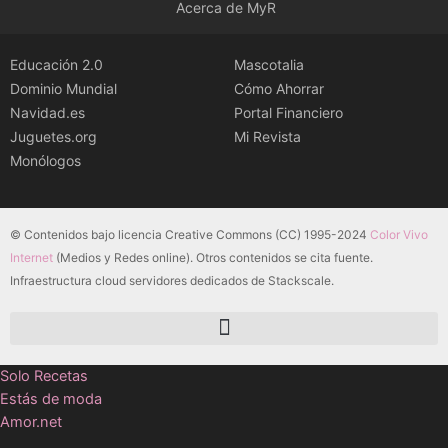
Acerca de MyR
Educación 2.0
Mascotalia
Dominio Mundial
Cómo Ahorrar
Navidad.es
Portal Financiero
Juguetes.org
Mi Revista
Monólogos
© Contenidos bajo licencia Creative Commons (CC) 1995-2024
Color Vivo
Internet
(Medios y Redes online). Otros contenidos se cita fuente.
Infraestructura cloud servidores dedicados de Stackscale.
Solo Recetas
Estás de moda
Amor.net