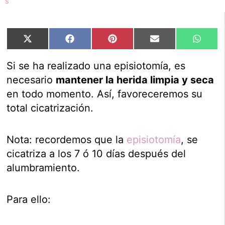
Compartir
Compartir
Compartir
Compartir
Compar
X
Facebook
Pinterest
Email
Whats
en
en
en
en
en
(Twitter)
Si se ha realizado una episiotomía, es
necesario
mantener la herida limpia y seca
en todo momento. Así, favoreceremos su
total cicatrización.
Nota: recordemos que la
episiotomía
, se
cicatriza a los 7 ó 10 días después del
alumbramiento.
Para ello: