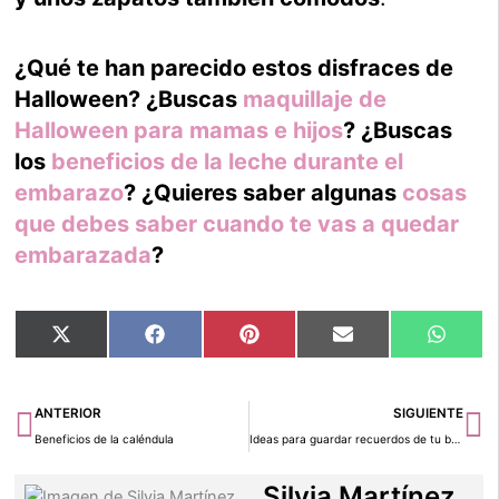
¿Qué te han parecido estos disfraces de
Halloween? ¿Buscas
maquillaje de
Halloween para mamas e hijos
? ¿Buscas
los
beneficios de la leche durante el
embarazo
? ¿Quieres saber algunas
cosas
que debes saber cuando te vas a quedar
embarazada
?
Compartir
Compartir
Compartir
Compartir
Compar
X
Facebook
Pinterest
Email
Whats
en
en
en
en
en
(Twitter)
Ant
Si
ANTERIOR
SIGUIENTE
Beneficios de la caléndula
Ideas para guardar recuerdos de tu bebé
Silvia Martínez