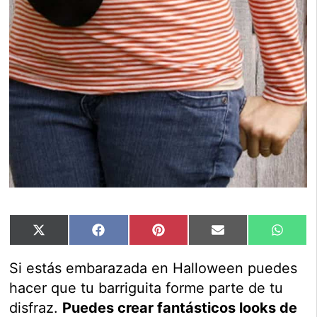
Compartir
Compartir
Compartir
Compartir
Compar
X
Facebook
Pinterest
Email
Whats
en
en
en
en
en
(Twitter)
Si estás embarazada en Halloween puedes
hacer que tu barriguita forme parte de tu
disfraz.
Puedes crear fantásticos looks de