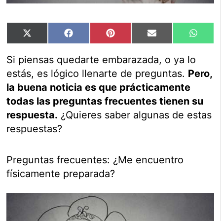
Compartir
Compartir
Compartir
Compartir
Compar
X
Facebook
Pinterest
Email
Whats
en
en
en
en
en
(Twitter)
Si piensas quedarte embarazada, o ya lo
estás, es lógico llenarte de preguntas.
Pero,
la buena noticia es que prácticamente
todas las preguntas frecuentes tienen su
respuesta.
¿Quieres saber algunas de estas
respuestas?
Preguntas frecuentes: ¿Me encuentro
físicamente preparada?