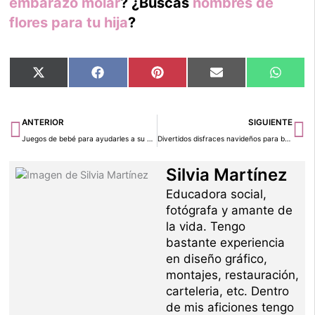
embarazo molar
? ¿Buscas
nombres de
flores para tu hija
?
Compartir
Compartir
Compartir
Compartir
Compar
X
Facebook
Pinterest
Email
Whats
en
en
en
en
en
(Twitter)
Ant
Si
ANTERIOR
SIGUIENTE
Juegos de bebé para ayudarles a su desarrollo
Divertidos disfraces navideños para bebés
Silvia Martínez
Educadora social,
fotógrafa y amante de
la vida. Tengo
bastante experiencia
en diseño gráfico,
montajes, restauración,
carteleria, etc. Dentro
de mis aficiones tengo